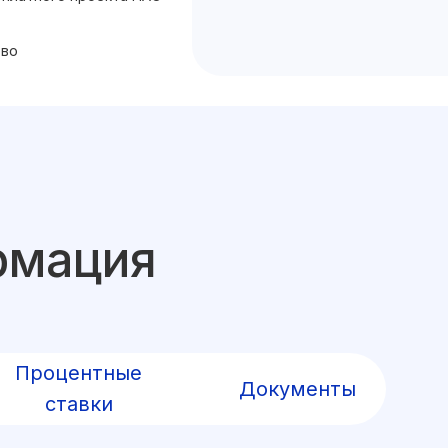
тво
рмация
Процентные
Документы
ставки