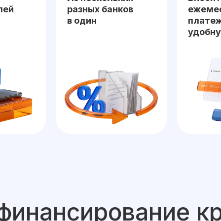
лей
разных банков
ежеме
в один
платеж
удобну
финансирование к