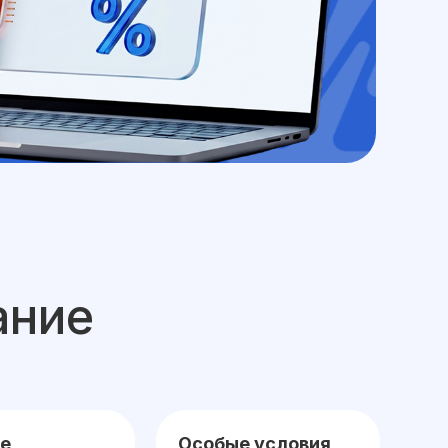
ание
е
Особые условия