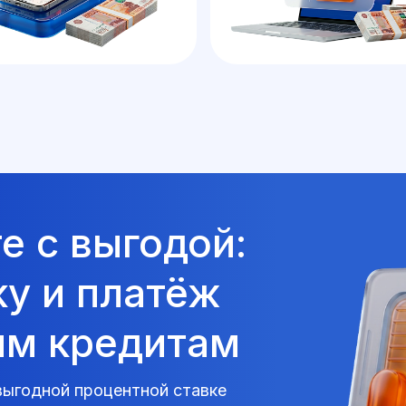
те с выгодой:
ку и платёж
им кредитам
выгодной процентной ставке