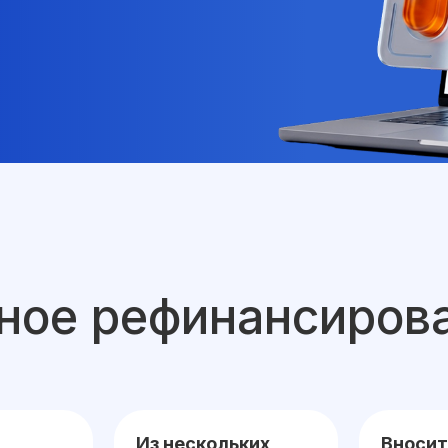
бное рефинансиров
Из нескольких
Вносит