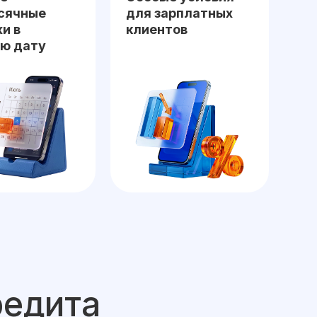
сячные
для зарплатных
и в
клиентов
ю дату
редита