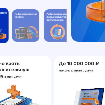
вание
о взять
До 10 000 000 ₽
ующей ипотеке
лнительную
максимальная сумма
ок кредита
му
ые ваши цели
них затрат